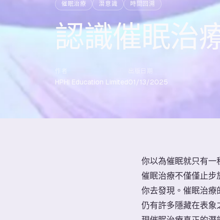
催眠治療
潛意識
時間回溯
認識催眠治
作者
出版日期
HPHI Education Limited
01/13/2025
你以為催眠就只有一
催眠治療不僅僅止步
你去發現。催眠治療
仍有許多隱藏在表象
現催眠治療真正的潛