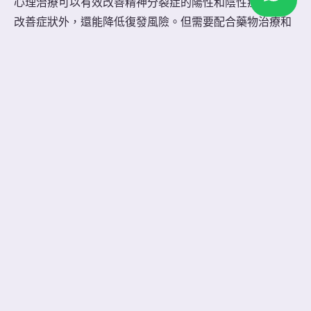
心理治療可以有效改善精神分裂症的陽性和陰性症狀。除
改善症狀外，還能降低復發風險。但需要配合藥物治療和
社區支援。
催眠治療如何幫助精神分裂症
催眠治療是一種輔助療法，可與藥物治療和心理治療配
合，為精神分裂症患者提供更佳的康復效果。
催眠狀態可以﹕
● 分散對症狀的注意力 – 以緩解症狀源於的焦慮
● 放鬆身心 – 緩解緊張感，提高對治療的響應性
● 重新編碼負面信念 – 接受替代性的正面想法，不再迷信
妄想和幻覺
● 適應生活壓力 – 增加面對社交和日常挑戰的自信
研究發現，催眠治療可以﹕
● 降低妄想和幻覺的頻率和嚴重性
● 改善情緒和社交功能
● 提高生活質量和自我概念