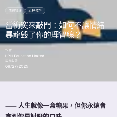
情緒管理
心理技巧
當衝突來敲門：如何不讓情緒
暴龍毀了你的理智線？
作者
HPHI Education Limited
出版日期
08/27/2025
—— 人生就像一盒糖果，但你永遠會
拿到你最討厭的口味