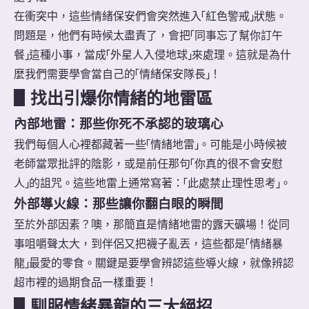
在衝突中，這些情緒保安們會突然進入「紅色警戒」狀態。
問題是，他們有時候太盡責了，會把「同事忘了幫你訂午
餐」這種小事，當成「外星人入侵地球」來處理。這就是為什
麼我們需要學會當自己的「情緒保安隊長」！
▋
找出引爆你情緒的地雷區
內部地雷：那些你死不承認的玻璃心
我們每個人心裡都藏著一些「情緒地雷」。可能是小時候被
老師當眾批評的陰影，或是前任那句「你真的很不會安慰
人」的詛咒。這些地雷上通常寫著：「此處禁止理性思考」。
外部導火線：那些讓你翻白眼的瞬間
至於外部因素？噢，那簡直是情緒地雷的露天礦場！從同
事咀嚼聲太大，到伴侶又把襪子亂丟，這些都是「情緒暴
龍」最愛的零食。關鍵是要學會辨認這些導火線，就像辨認
超市裡的過期食品一樣重要！
▋
馴服情緒暴龍的三大絕招