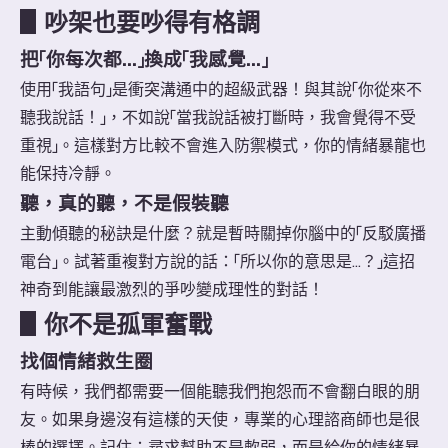
▋
吵架也要吵得有格調
把「你每次都...」換成「我感覺...」
使用「我語句」是衝突溝通中的超級武器！與其說「你從來不
聽我說話！」，不如說「當我說話被打斷時，我會覺得不受
重視」。這樣對方比較不會進入防禦模式，你的情緒暴龍也
能保持冷靜。
聽，真的聽，不是假裝聽
主動傾聽的秘訣是什麼？就是暫時關掉你腦中的「反駁廣播
電台」。試著重複對方說的話：「所以你的意思是...？」這招
神奇到能讓最激烈的爭吵變成理性的對話！
▋
你不是孤軍奮戰
找個情緒救生圈
有時候，我們都需要一個能聽我們抱怨而不會翻白眼的朋
友。如果身邊沒有這樣的天使，專業的心理諮商師也是很
棒的選擇。記住：尋求幫助不是軟弱，而是給你的情緒暴