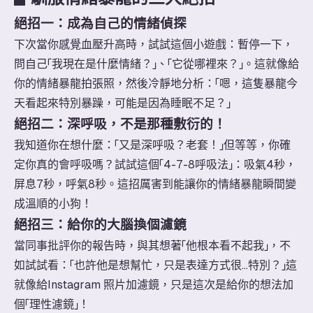
絕招一：成為自己的情緒偵探
下次當你感覺血壓升高時，試試這個小遊戲：暫停一下，
問自己「我現在是什麼情緒？」、「它從哪裡來？」。這就像給
你的情緒暴龍拍張照，然後冷靜地分析：「嗯，這隻暴龍今
天看起來特別暴躁，可能是因為睡眠不足？」
絕招二：深呼吸，不是那種敷衍的！
我知道你在想什麼：「又是深呼吸？老套！」但等等，你確
定你真的會呼吸嗎？試試這個「4-7-8呼吸法」：吸氣4秒，
屏息7秒，呼氣8秒。這招厲害到能讓你的情緒暴龍瞬間變
成溫順的小狗！
絕招三：給你的大腦換個濾鏡
當同事批評你的報告時，與其想著「他根本看不起我」，不
如試試看：「也許他是想幫忙，只是表達方式很...特別？」這
就像給Instagram 照片加濾鏡，只是這次是給你的想法加
個「理性濾鏡」！