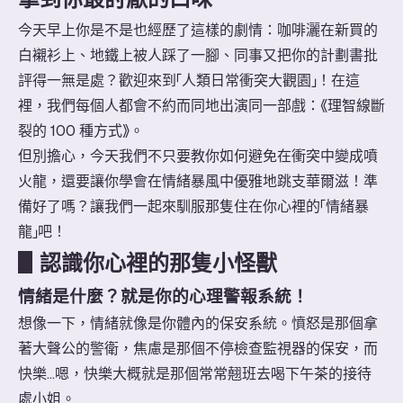
今天早上你是不是也經歷了這樣的劇情：咖啡灑在新買的
白襯衫上、地鐵上被人踩了一腳、同事又把你的計劃書批
評得一無是處？歡迎來到「人類日常衝突大觀園」！在這
裡，我們每個人都會不約而同地出演同一部戲：《理智線斷
裂的 100 種方式》。
但別擔心，今天我們不只要教你如何避免在衝突中變成噴
火龍，還要讓你學會在情緒暴風中優雅地跳支華爾滋！準
備好了嗎？讓我們一起來馴服那隻住在你心裡的「情緒暴
龍」吧！
▋
認識你心裡的那隻小怪獸
情緒是什麼？就是你的心理警報系統！
想像一下，情緒就像是你體內的保安系統。憤怒是那個拿
著大聲公的警衛，焦慮是那個不停檢查監視器的保安，而
快樂...嗯，快樂大概就是那個常常翹班去喝下午茶的接待
處小姐。