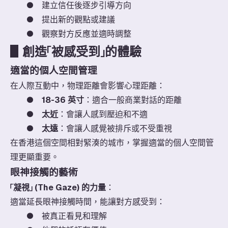
● 建立信任後逐步引導方向
● 提出新的觀點或建議
●
觀察對方反應並適時調整
▋
創造「被感受到」的體驗
適當的個人空間管理
在人際互動中，物理距離會影響心理距離：
●
18-36 英寸
：適合一般商業對話的距離
●
太近
：會讓人感到壓迫和不適
●
太遠
：會讓人感覺被排斥或不受重視
在香港這個空間相對緊湊的城市，掌握適當的個人空間管
理更顯重要。
眼神接觸的藝術
「凝視」 (The Gaze) 的力量
：
適當延長眼神接觸時間，能讓對方感受到：
●
被真正看見和理解