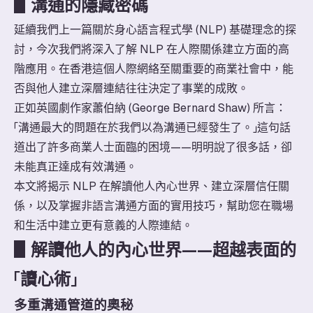
▋
溝通的隱藏密碼
延續我們上一篇關於身心語言程式學 (NLP) 基礎理念的探
討，今次我們將深入了解 NLP 在人際關係建立方面的高
階應用。在香港這個人際網絡至關重要的商業社會中，能
否與他人建立深層連結往往決定了事業的成敗。
正如英國劇作家蕭伯納 (George Bernard Shaw) 所言：
「溝通最大的問題在於我們以為溝通已經發生了。」這句話
道出了許多商業人士面臨的困境——明明說了很多話，卻
未能真正達成有效溝通。
本文將揭示 NLP 在解讀他人內心世界、建立深層信任關
係，以及掌握非語言溝通方面的實用技巧，幫助您在職場
和生活中建立更有意義的人際連結。
▋
解讀他人的內心世界——超越表面的
「讀心術」
多重溝通管道的奧秘