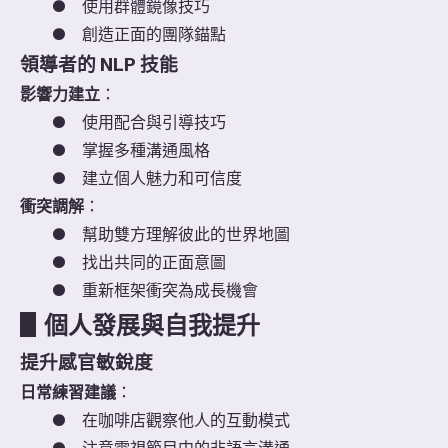
●
使用群體鏡像技巧
●
創造正面的團隊錨點
領導者的 NLP 技能
影響力建立
：
●
使用配合與引導技巧
●
掌握多種溝通風格
●
建立個人魅力和可信度
衝突調解
：
●
幫助雙方理解彼此的世界地圖
●
找出共同的正面意圖
●
重新框架衝突為成長機會
▋
個人發展與自我提升
提升感官敏銳度
日常練習建議
：
●
在咖啡店觀察他人的互動模式