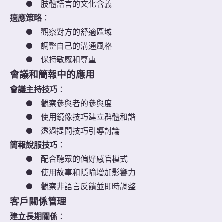
●
肢體語言的文化含義
適應策略
：
●
觀察對方的舒適區域
●
調整自己的溝通風格
●
保持敏感和尊重
會議和簡報中的應用
會議主持技巧
：
●
觀察參與者的參與度
●
使用鏡像技巧建立群體和諧
●
透過提問技巧引導討論
簡報說服技巧
：
●
配合聽眾的偏好感官模式
●
使用故事和隱喻增加影響力
●
觀察非語言反饋並即時調整
客戶關係管理
建立長期關係
：