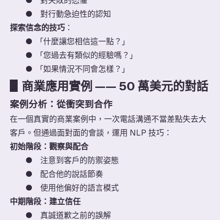
●
對失敗的恐懼
●
對行動急迫性的認知
探索信念的技巧
：
●
「什麼讓您相信這一點？」
●
「您過去有類似的經驗嗎？」
●
「如果情況不同會怎樣？」
▋
商業應用實例 —— 50 萬美元的對話
案例分析：從衝突到合作
在一個真實的商業案例中，一次電話溝通不當差點失去大
客戶。但通過面對面的會談，運用 NLP 技巧：
初始階段：觀察與配合
●
注意到客戶的防禦姿態
●
配合他的說話節奏
●
使用他偏好的語言模式
中期階段：建立信任
●
真誠道歉之前的誤解