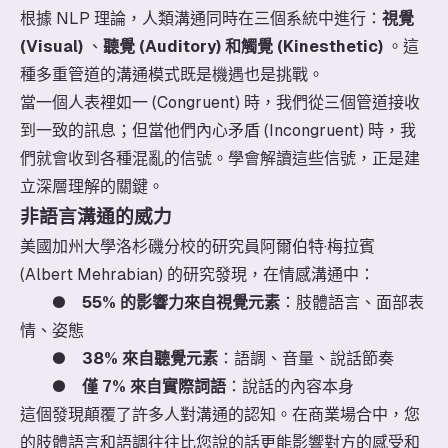
根據 NLP 理論，人類溝通同時在三個系統中進行：
視覺
(Visual)
、
聽覺 (Auditory) 和觸覺 (Kinesthetic)
。這
種多重管道的溝通模式既是機遇也是挑戰。
當一個人表裡如一 (Congruent) 時，我們從三個管道接收
到一致的訊息；但當他們內心矛盾 (Incongruent) 時，我
們就會收到各種混亂的信號。學會解讀這些信號，正是建
立深層理解的關鍵。
非語言溝通的威力
美國加州大學洛杉磯分校的研究員阿爾伯特·梅拉賓
(Albert Mehrabian) 的研究發現，在情感溝通中：
●
55% 的影響力來自視覺元素
：肢體語言、面部表
情、姿態
●
38% 來自聽覺元素
：語調、音量、說話節奏
●
僅 7% 來自實際詞語
：說話的內容本身
這個發現顛覆了許多人對溝通的認知。在商業場合中，您
的肢體語言和語調往往比您說的話更能影響對方的感受和