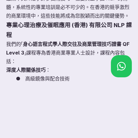
髓，系統性的專業培訓是必不可少的。在香港的競爭激烈
的商業環境中，這些技能將成為您脫穎而出的關鍵優勢。
專業心理治療及催眠應用 (香港) 有限公司 NLP 課
程
我們的「
身心語言程式學人際交往及商業管理技巧證書 QF
Level 3
」課程專為香港商業專業人士設計，課程內容包
括：
深度人際關係技巧
：
●
高級鏡像與配合技術
●
複雜情境下的關係建立
●
跨文化溝通策略
●
衝突調解與協商技巧
商業應用專項訓練
：
●
銷售和客戶關係管理
●
團隊領導與管理