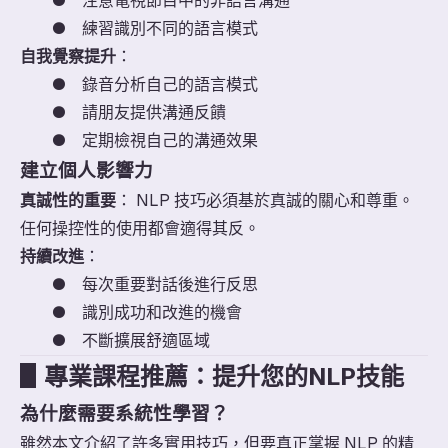
●
注意電視節目中的非語言溝通
●
練習識別不同的語言模式
自我覺察提升
：
●
錄音分析自己的語言模式
●
請朋友提供溝通反饋
●
定期檢視自己的溝通效果
建立個人影響力
真誠性的重要
： NLP 技巧必須基於真誠的關心和尊重。
任何操控性的使用都會適得其反。
持續改進
：
●
每次重要對話後進行反思
●
識別成功和改進的機會
●
不斷擴展舒適區域
▋
專業課程推薦：提升您的NLP技能
為什麼需要系統性學習？
雖然本文介紹了許多實用技巧，但要真正掌握 NLP 的精