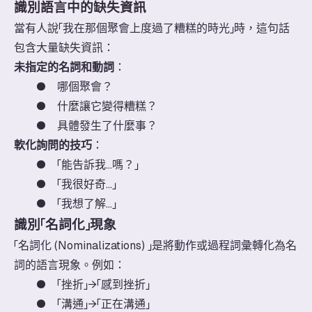
識別語言中的缺失資訊
當有人說「我在那個聚會上度過了糟糕的時光」時，這句話
包含大量缺失資訊：
未指定的名詞和動詞
：
●
哪個聚會？
●
什麼讓它變得糟糕？
●
具體發生了什麼事？
軟化詢問的技巧
：
●
「能告訴我...嗎？」
●
「我很好奇...」
●
「我想了解...」
識別「名詞化」現象
「名詞化 (Nominalizations) 」是將動作或過程詞彙轉化為名
詞的語言現象。例如：
●
「挫折」→「感到挫折」
●
「溝通」→「正在溝通」