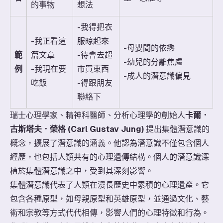
的事物
想法
​-我得把衣
-我正看這
服晾起來
​-母嬰間的依戀
範
篇文章
-待會去超
-幼兒的分離焦慮
例
-我現在要
市買東西
-成人的潛意識偏見
吃飯
-得跟朋友
聯絡下
瑞士心理學家、精神科醫師、分析心理學的創始人
卡爾．
古斯塔夫．榮格 (Carl Gustav Jung)
提出集體潛意識的
概念，擴展了潛意識的涵義。他認為潛意識不僅包含個人
經歷，也包括人類共有的心理遺傳結構。個人的潛意識深
植於集體潛意識之中，受到其深刻影響。
集體潛意識代表了人類在漫長歷史中累積的心理遺產。它
包含各種原型，如母親原型和英雄原型，並通過文化、藝
術和宗教等方式代代相傳，影響人們的心理特徵和行為。