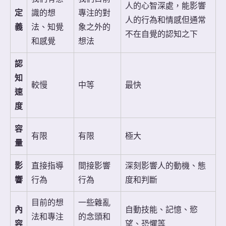
人的心智深處，能影響
定
識的想
專注的對
人的行為和情感但通常
義
法、知覺
象之外的
不在自覺的認知之下
和感覺
想法
認
知
較慢
中等
最快
速
度
容
有限
有限
極大
量
影
直接指導
間接影響
深刻影響人的動機、態
響
行為
行為
度和判斷
目前的想
一些雜亂
內
自動技能、記憶、慾
法和專注
的念頭和
容
望、恐懼等