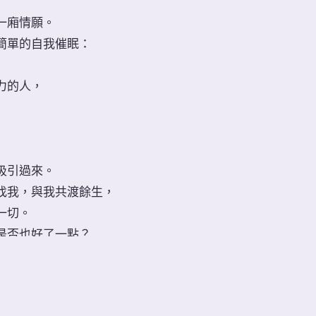
一廂情願。
簡單的自我催眠：
力的人，
吸引過來。
找我，與我共渡餘生，
一切。
是否也好了一點？
成為一個吸引的人 #love #催眠