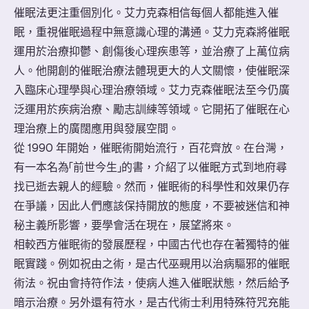
催眠法更注重個別化。艾力克森相信每個人都能進入催
眠，重視催眠過程中無意識心理的溝通。艾力克森將催眠
運用於治療抑鬱、創傷後心理疾患等，並治療了上萬位病
人。他開創的催眠治療法體現更大的人文關懷，使催眠深
入臨床心理學與心理治療領域。艾力克森催眠法至今仍廣
泛運用於疾病治療、勵志訓練等領域。它開拓了催眠在心
理治療上的廣闊應用與發展空間。
從 1990 年開始，催眠術開始流行，百花齊放。在台灣，
有一本名為「前世今生」的書，介紹了以催眠方式到地府尋
找已逝去親人的經驗。然而，催眠術的科學性和效果仍存
在爭議，因此人們應該保持開放的態度，不要被迷信和神
秘主義所影響，要學會活在現在，展望將來。
相較西方催眠術的發展歷程，中國古代也存在著獨特的催
眠實踐。例如祝由之術，是古代巫覡用以治病驅邪的催眠
術法。祝由會持符作法，使病人進入催眠狀態，然后給予
暗示治療。另外還有符水，是古代術士利用特殊符咒充能