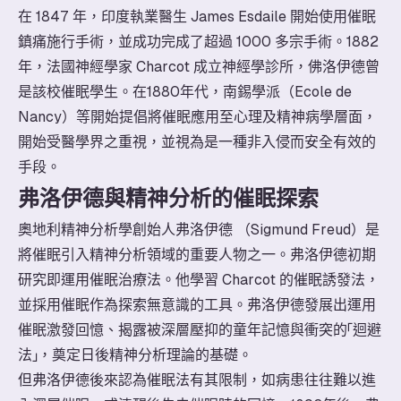
在 1847 年，印度執業醫生 James Esdaile 開始使用催眠
鎮痛施行手術，並成功完成了超過 1000 多宗手術。1882
年，法國神經學家 Charcot 成立神經學診所，佛洛伊德曾
是該校催眠學生。在1880年代，南錫學派（Ecole de
Nancy）等開始提倡將催眠應用至心理及精神病學層面，
開始受醫學界之重視，並視為是一種非入侵而安全有效的
手段。
弗洛伊德與精神分析的催眠探索
奧地利精神分析學創始人弗洛伊德 （Sigmund Freud）是
將催眠引入精神分析領域的重要人物之一。弗洛伊德初期
研究即運用催眠治療法。他學習 Charcot 的催眠誘發法，
並採用催眠作為探索無意識的工具。弗洛伊德發展出運用
催眠激發回憶、揭露被深層壓抑的童年記憶與衝突的「迴避
法」，奠定日後精神分析理論的基礎。
但弗洛伊德後來認為催眠法有其限制，如病患往往難以進