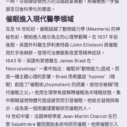
一時，亦間接促使西方的法國啟蒙運動，將催眠進一步擴
展至日後科學化的層面。
催眠進入現代醫學領域
及至 19 世紀初，催眠超越了動物磁力學 (Mesmeris) 的神
秘色彩，開始進入暗示為主的心理學範疇。在 1837 年前
後期，英國外科醫生伊利奧特森 (John Elliotson) 將催眠
用於手術麻醉，發現可治療歇斯底里等精神症狀。
1843 年，英國布萊德醫生 James Braid 在 ”
Neurypuology” 一書中指出︰催眠非「動物磁力」造成，而
是一種主觀心理的影響。Braid 用希臘語 ”hypnos”（睡
眠）創造了「催眠術」(hypnotism) 的詞彙，故他亦被稱「現
代催眠之父」。他用生理學角度解釋催眠為半睡眠狀態，集
中眼睛凝視物體可造成疲勞而引發催眠。他結合凝視與暗
示，成為第一個用嚴謹實驗研究催眠的人。
19 世紀中葉，法國神經學家 Jean-Martin Charcot 在巴
黎 Salpêtrière 醫院開始系統地研究催眠。他將催眠引入