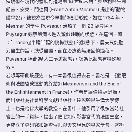
催眠術在現代的發展可追溯到 18 世紀末期。奧地利醫生弗
朗茲．安東．門德爾 (Franz Anton Mesmer) 提出的「動物
磁學說」，被視為是現今早期的催眠形式，如在 1784 年，
Mesmer 的學生 Puysegur 治癒了一個 23 歲農民。
Puysegur 觀察到病人進入類似睡眠的狀態，在這個一如
︰「Trance」(半睡半醒的恍惚狀態) 的狀態下，農夫只能聽
到醫生的話，聽從醫囑，而在治療後無法回憶過程。
Puysegur 稱此為「人工夢遊狀態」，認為此狀態有特殊療
效。
若想專研此段歷史，有一本書很值得去看。書名是︰《催眠
術與法國啓蒙運動的終結》 (Mesmerism and the End of
the Enlightenment in France)，作者是羅伯特·達恩頓，
而出版社為社會科學文獻出版社。達恩頓是牛津大學博
士，也是哈佛大學的教授。在書中，他引用了很多當時社
會上的一手資料，提出了催眠如何影響當代的法國皇室，
更成立了專研究和調查催眠與天文現象的皇家學會，盛極