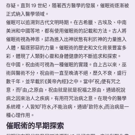
存疑。直到 19 世紀，隨著西方醫學的發展，催眠術逐漸被
正式納入醫學領域。
催眠可以追溯到古代文明時期。在古希臘、古埃及、中南
美洲和中國等地，都有使用催眠術的記載和方法。古人將
催眠術視為神恩，認為進入出神狀態有利於神的力量進入
人體，驅逐邪惡的力量。催眠術的歷史和文化背景豐富多
彩，體現了人類對心靈和身體健康的不斷追求和探索。
在中國，祝由術可視為一種催眠的實踐。自上古以來，巫
術與醫術不分，祝由術一直至晚清不絕，歷久不衰，盛行
數千年，並早載於《黃帝內經》之中。當中「祝」便有咒之
意，而「由」之原由，祝由就是就是祝福之原由，通過祝說
病之因來治人之疾病，有用符咒治病之意。在現今的醫學
系統裡，人皆知「符水」不能治病，通過「飲符水」而治病是一
種心理作用。
催眠術的早期探索