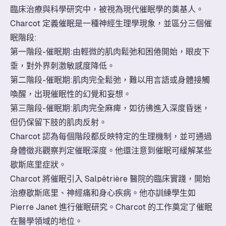
臨床治療與科學研究中，被視為現代催眠學的奠基人。
Charcot 定義催眠是一種神經生理學現象，並區分三個催
眠階段:
第一階段-催眠期:由輕微的肌肉鬆弛和困倦開始，眼皮下
垂，對外界刺激敏感度降低。
第二階段-催眠期:肌肉完全鬆弛，難以用言語或身體接觸
喚醒，出現催眠性的幻覺和妄想。
第三階段-催眠期:肌肉完全麻痺，如彷彿進入深度昏迷，
但仍保留下肢的肌肉反射。
Charcot 認為每個階段都反映特定的生理機制，並可通過
身體徵兆觀察判定催眠深度。他還注意到催眠可緩解某些
歇斯底里症狀。
Charcot 將催眠引入 Salpêtrière 醫院的臨床實踐，開始
治療歇斯底里、神經痛和身心疾病。他亦訓練學生如
Pierre Janet 進行催眠研究。Charcot 的工作奠定了催眠
在醫學領域的地位。