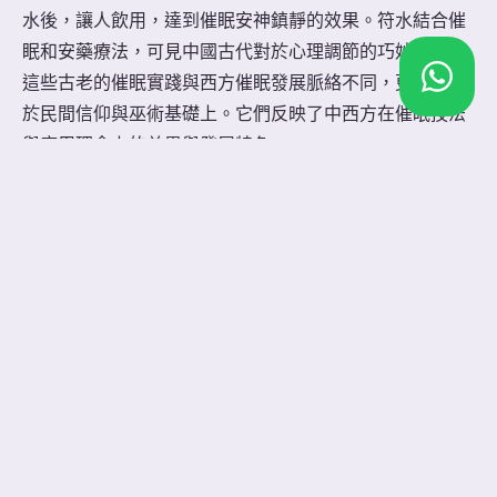
水後，讓人飲用，達到催眠安神鎮靜的效果。符水結合催
眠和安藥療法，可見中國古代對於心理調節的巧妙運用。
這些古老的催眠實踐與西方催眠發展脈絡不同，更多建基
於民間信仰與巫術基礎上。它們反映了中西方在催眠技法
與應用理念上的差異與發展特色。
當代催眠療法的應用
近年來，隨著腦科學和心理學的發展，催眠治療在醫療領
域中的應用日趨廣泛。在創傷後壓力症候群 (PTSD) 的治
療方面，催眠可幫助患者面對和放下創傷記憶。催眠可以
減輕夢魘、憂鬱等 PTSD 症狀。在睡眠障礙治療方面，催
眠輔助睡眠管教可改善失眠和睡眠品質。
催眠也能治療夢遊症等睡眠相關疾病。在精神疾病治療方
面，催眠常應用於憂鬱症、焦慮症等。它能舒緩症狀，並
結合認知行為治療。當代催眠治療強調科學性和標準化，
如如收集生理指標等客觀資料。同時，個人化的催眠方案