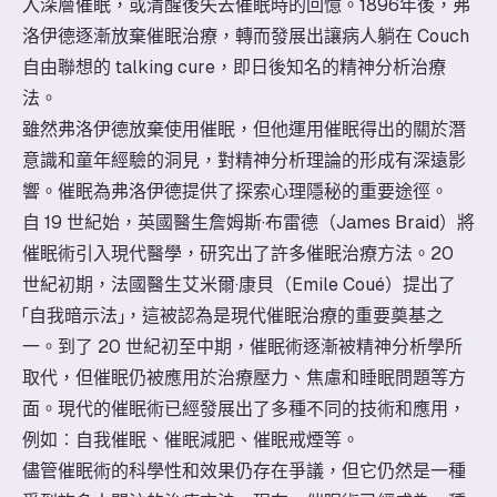
入深層催眠，或清醒後失去催眠時的回憶。1896年後，弗
洛伊德逐漸放棄催眠治療，轉而發展出讓病人躺在 Couch
自由聯想的 talking cure，即日後知名的精神分析治療
法。
雖然弗洛伊德放棄使用催眠，但他運用催眠得出的關於潛
意識和童年經驗的洞見，對精神分析理論的形成有深遠影
響。催眠為弗洛伊德提供了探索心理隱秘的重要途徑。
自 19 世紀始，英國醫生詹姆斯·布雷德（James Braid）將
催眠術引入現代醫學，研究出了許多催眠治療方法。20
世紀初期，法國醫生艾米爾·康貝（Emile Coué）提出了
「自我暗示法」，這被認為是現代催眠治療的重要奠基之
一。到了 20 世紀初至中期，催眠術逐漸被精神分析學所
取代，但催眠仍被應用於治療壓力、焦慮和睡眠問題等方
面。現代的催眠術已經發展出了多種不同的技術和應用，
例如︰自我催眠、催眠減肥、催眠戒煙等。
儘管催眠術的科學性和效果仍存在爭議，但它仍然是一種