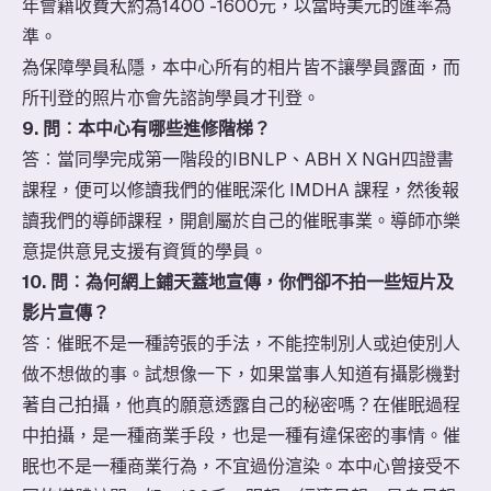
年會籍收費大約為1400 -1600元，以當時美元的匯率為
準。
為保障學員私隱，本中心所有的相片皆不讓學員露面，而
所刊登的照片亦會先諮詢學員才刊登。
9. 問︰本中心有哪些進修階梯？
​答︰當同學完成第一階段的IBNLP、ABH X NGH四證書
課程，便可以修讀我們的催眠深化 IMDHA 課程，然後報
讀我們的導師課程，開創屬於自己的催眠事業。導師亦樂
意提供意見支援有資質的學員。
10. 問︰為何網上鋪天蓋地宣傳，你們卻不拍一些短片及
影片宣傳？
​答︰催眠不是一種誇張的手法，不能控制別人或迫使別人
做不想做的事。試想像一下，如果當事人知道有攝影機對
著自己拍攝，他真的願意透露自己的秘密嗎？在催眠過程
中拍攝，是一種商業手段，也是一種有違保密的事情。催
眠也不是一種商業行為，不宜過份渲染。本中心曾接受不