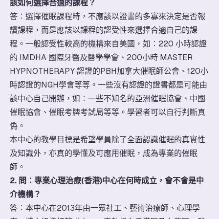
該如何選擇合適的課程？
答︰選擇催眠課程時，不應該以證書的多寡來決定是否報
讀課程，而是應該以課程的認受性來選擇合適自己的課
程。一般認受性較高的機構來自美國，如︰220 小時認證
的 IMDHA 國際牙醫及醫學學會、200小時 MASTER
HYPNOTHERAPY 認證的PBH加拿大催眠師公會、120小
時認證的NGH學會等等。一些沒有認證的證書都是可能由
該中心自己開辦，如︰一些不知名的亞洲催眠協會、中國
催眠協會、催眠考牌考試局等等。學習者可以自行判斷真
偽。
本中心的教學目標是希望學員除了全面認識催眠的真實性
及知識外，亦真的學懂及可應用催眠，成為專業的催眠
師。
2. 問︰專業心理治療(香港)中心在何時成立，會不會是中
介機構？
答︰本中心在2013年由一眾社工、藝術治療師、心理學