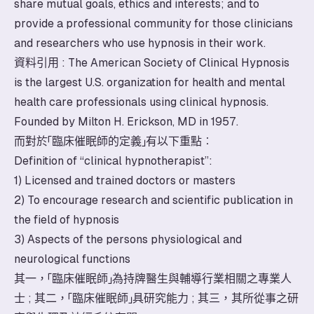
share mutual goals, ethics and interests; and to
provide a professional community for those clinicians
and researchers who use hypnosis in their work.
資料引用 : The American Society of Clinical Hypnosis
is the largest U.S. organization for health and mental
health care professionals using clinical hypnosis.
Founded by Milton H. Erickson, MD in 1957.
而對於「臨床催眠師的定義」有以下重點︰
Definition of “clinical hypnotherapist”:
1) Licensed and trained doctors or masters
2) To encourage research and scientific publication in
the field of hypnosis
3) Aspects of the persons physiological and
neurological functions
其一，「臨床催眠師」為持牌醫生與輔導行業相關之專業人
士 ; 其二，「臨床催眠師」具研究能力 ; 其三，其所從事之研