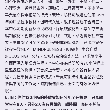
訓不少催眠的專業人才，如︰醫生、護士、中醫、社工、
心理學家、香港代表隊、運動員、工程師等等，不少學生
畢業後亦從事相關的行業。現時，坊間可能還在使用1998
年的原裝催眠教材，但時代久遠，很多理論也不合時宜。
本中心定期更新及改良教材，除原裝教材外，導師亦重新
編制教材，務求使教材做到可經世致用，貼近實際社會需
要。學員除了可全面認識正確的催眠知識外，導師亦會在
課程任教NLP、MINDFULNESS、時間線、生命自覺
(FOCUSING)、冥想、認知行為治療等方法，務求讓學生
全面而深入地認識催眠。本中心亦為首間設有70小時網上
重溫課程的機構，配合網上學習，本中心亦設有私人課
程，方便學員選擇進修模式。學員可隨時隨地重溫課程及
參與不同的工作坊，時刻裝備自己，全面而有效認識催
眠。
6. 問︰你們120小時的時數會如何分配？在網頁上只見課
堂只有6天，另外2天沒有具體的上課時間，為何不夠時