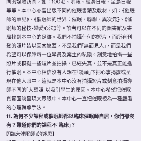
同的媒體訪問，如︰100毛、明報、經濟日報、星島日報
等等。本中心亦曾出版不同的催眠書籍及教材，如︰《催眠
師的筆記》、《催眠師的世界：催眠．聯想．異次元》、《催
眠師的秘技-戀愛心法》等。讀者可以在不同的圖書館及書
局找到本中心的足跡。我們不拍攝任何的短片，而所有刊
登的照片皆以圖案遮蓋，不是我們「無面見人」，而是我們
希望可以保障每一位學員及案主的私隱。刻意地拍攝一些
照片或模擬一些短片並拍攝，已經失真，並不是真正能進
行催眠。本中心相信沒有人想在「鏡頭」下把心事揭露或呈
現在他人眼中，這就是本中心沒有拍攝短片或刻意拍攝導
師不同的「大頭照」以吸引學生的原因。本中心希望把催眠
真實面貌呈現大眾眼中。本中心一直把催眠視為一種嚴肅
的心理輔導手法。
11. 為何不少課程或催眠師都以臨床催眠師自居，你們卻沒
有？難道你們的課程不「臨床」？
​【「臨床催眠師」的迷思】