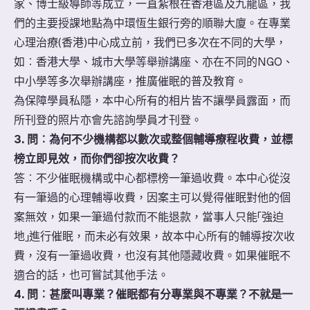
家、博士級導師等成立，一直紮根在香港區及九龍區，我
們的主要授課地點為中環恆生銀行旁的順聯大廈。在專業
心理治療(香港)中心成立前，我們已多次在不同的大學，
如︰香港大學、城市大學等舉辦講座、亦在不同的NGO、
中小學等多次舉辦講座，推廣催眠的普及教育。
為保障學員私隱，本中心所有的相片皆不讓學員露面，而
所刊登的照片亦會先諮詢學員才刊登。
3. 問︰為何不少機構都以數次或整個輔導療程收費，並標
榜立即見效，而你們卻按次收費？
​答︰不少催眠機構或中心都標榜一筆過收費。本中心從沒
有一筆過的心理輔導收費，因案主可以覺得催眠對他的個
案無效，如果一筆過付款而不能退款，當事人只能「強迫
地」進行催眠，而未必有效果，故本中心所有的輔導按次收
費，沒有一筆過收費，也沒有其他隱藏收費。如果催眠不
適合的話，也可嘗試其他手法。
4. 問︰甚麼叫專業？催眠都有分專業與不專業？不就是一