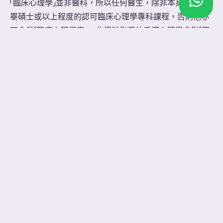
「臨床心理學」並非醫科，所以任何醫生，除非本身亦有修
畢碩士或以上程度的認可臨床心理學專科課程，否則他亦
不會是「臨床心理學家」。此資料引用於香港心理學會對「臨
床心理學家」的定義，其明確指出了要成為「臨床心理學家」
必須具有臨床心理學碩士學位或以上的資歷方可註冊。
在香港，只有香港大學及香港中文大學開辦有關課程，而
其每年只收約二十多人(可參考各大學的臨床心理學收生網
站)。其次，此兩所院校更不是每年招收學生，即一年產出
的臨床心理學家少於四十人，甚至沒有。試問坊間何以有
哪麼多「臨床催眠師」﹖他們又在何處修讀﹖
本中心再重申︰在香港，大部份催眠導師並無與「臨床」相
關資歷，更甚連輔導學位也沒有，情形一如成語東施效
顰。東施只知道西施的美，卻不知她為何美，就隨意模
仿，結果弄巧成拙。一個看很多醫學雜誌的人總不會稱自
己為醫生、一個有辯才的人也不會稱自己是律師、一個接
觸很多催眠知識的人也不會稱自己為「臨床催眠師」，這就