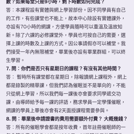
數？如果每堂只是9小時，剩下時數如何完成？
​答︰本課程設有實體與網上學習部份。因不同學員有自己
的工作，有些課堂也不能上，故本中心除設有實體課外，
亦設有70小時的網課，方便學員隨時可以重溫及溫故知
新。除了六課的必修課堂外，學員也可按自己的需要，選
擇上課的時數及上課的方式。因公事請假亦可以補堂。我
們接受一年內無限補堂，畢業後亦設有畢業群組，可以終
生學習。
7. 問︰你們是否只有星期日的課程？有沒有其他時間？
答︰ 暫時所有課堂都在星期日，除報讀網上課程外，網上
都是錄製的精華課，但我們認為催眠並不是單向的，不能
只從網上學習，所以我們每一課後亦會要求同學遞交功
課，由導師給予每一課的評語，務求學員一定學懂催眠，
網課的學員上畢後亦會有2天面授課程需要參與。
8. 問︰畢業後申請證書的費用需要額外付費？ 大概幾錢？
答︰所有的催眠學會都是按年收費，首年註冊催眠師的一